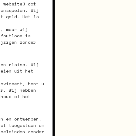
e website) dat
kansspelen. Wij
ht geld. Het is
n, maar wij
 foutloos is.
ijzigen zonder
gen risico. Wij
oeien uit het
navigeert, bent u
er. Wij hebben
nhoud of het
en en ontwerpen,
iet toegestaan om
doeleinden zonder