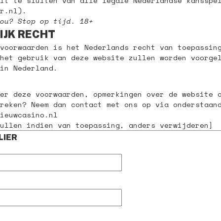
it te sluiten van alle legale Nederlandse kansspe
r.nl).
ou? Stop op tijd. 18+
IJK RECHT
voorwaarden is het Nederlands recht van toepassin
het gebruik van deze website zullen worden voorge
in Nederland.
er deze voorwaarden, opmerkingen over de website 
reken? Neem dan contact met ons op via onderstaan
ieuwcasino.nl
ullen indien van toepassing, anders verwijderen]
IER