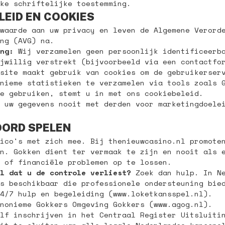
ke schriftelijke toestemming.
LEID EN COOKIES
waarde aan uw privacy en leven de Algemene Verord
ng (AVG) na.
ng:
Wij verzamelen geen persoonlijk identificeerb
jwillig verstrekt (bijvoorbeeld via een contactfo
site maakt gebruik van cookies om de gebruikerser
nieme statistieken te verzamelen via tools zoals 
e gebruiken, stemt u in met ons cookiebeleid.
 uw gegevens nooit met derden voor marketingdoele
OORD SPELEN
ico's met zich mee. Bij thenieuwcasino.nl promote
n. Gokken dient ter vermaak te zijn en nooit als 
 of financiële problemen op te lossen.
l dat u de controle verliest?
Zoek dan hulp. In Ne
s beschikbaar die professionele ondersteuning bie
4/7 hulp en begeleiding (www.loketkansspel.nl).
nonieme Gokkers Omgeving Gokkers (www.agog.nl).
lf inschrijven in het Centraal Register Uitsluiti