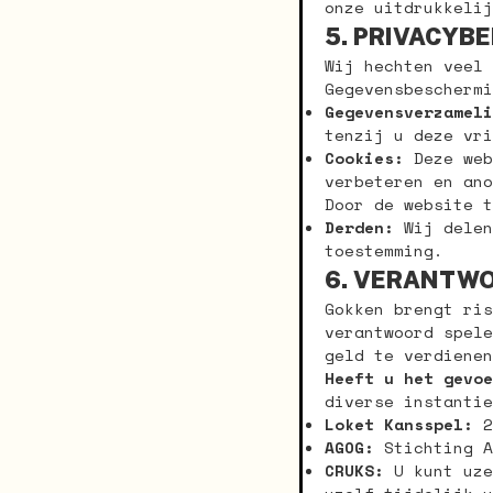
onze uitdrukkelij
5. PRIVACYBE
Wij hechten veel 
Gegevensbeschermi
Gegevensverzameli
tenzij u deze vri
Cookies:
Deze web
verbeteren en ano
Door de website t
Derden:
Wij delen
toestemming.
6. VERANTW
Gokken brengt ris
verantwoord spele
geld te verdienen
Heeft u het gevoe
diverse instantie
Loket Kansspel:
2
AGOG:
Stichting A
CRUKS:
U kunt uze