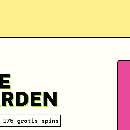
E
RDEN
 175 gratis spins